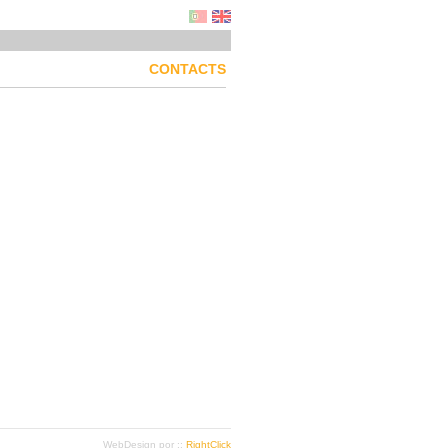
CONTACTS
WebDesign por ::
RightClick