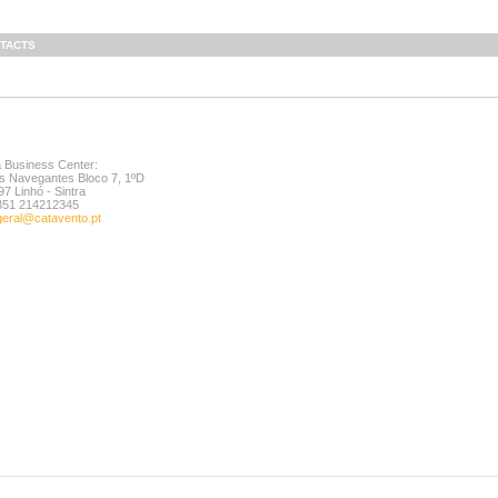
TACTS
a Business Center:
s Navegantes Bloco 7, 1ºD
7 Linhó - Sintra
+351 214212345
geral@catavento.pt