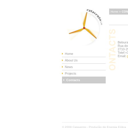
Home »
CON
Belour
Rua do
2710-29
Telef:
Home
Email:
About Us
News
Projects
Contacts
© 2008 Catavento - Produção de Energia Eólica